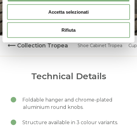
Coat Hanger
Accetta selezionati
Tropea
Rifiuta
Collection Tropea
Shoe Cabinet Tropea
Cup
Technical Details
Foldable hanger and chrome-plated
aluminium round knobs.
Structure available in 3 colour variants.