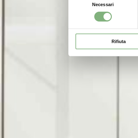
Necessari
del
consenso
Rifiuta